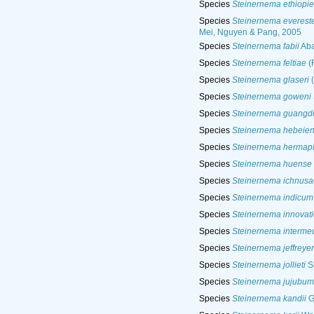
Species
Steinernema ethiopi
Species
Steinernema everest
Mei, Nguyen & Pang, 2005
Species
Steinernema fabii
Aba
Species
Steinernema feltiae
(F
Species
Steinernema glaseri
(
Species
Steinernema goweni
Species
Steinernema guangd
Species
Steinernema hebeie
Species
Steinernema hermap
Species
Steinernema huense
Species
Steinernema ichnusa
Species
Steinernema indicum
Species
Steinernema innovati
Species
Steinernema interme
Species
Steinernema jeffreye
Species
Steinernema jollieti
Sp
Species
Steinernema jujubum
Species
Steinernema kandii
Go