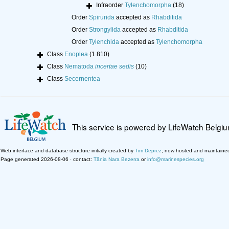
Infraorder
Tylenchomorpha
(18)
Order
Spirurida
accepted as
Rhabditida
Order
Strongylida
accepted as
Rhabditida
Order
Tylenchida
accepted as
Tylenchomorpha
Class
Enoplea
(1 810)
Class
Nematoda
incertae sedis
(10)
Class
Secernentea
This service is powered by LifeWatch Belgi
Web interface and database structure initially created by
Tim Deprez
; now hosted and maintaine
Page generated 2026-08-06 · contact:
Tânia Nara Bezerra
or
info@marinespecies.org