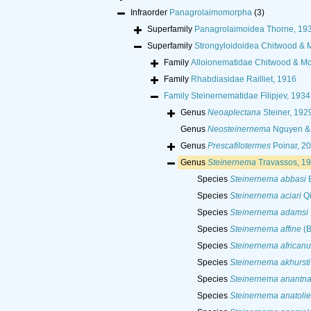
Infraorder
Panagrolaimomorpha
(3)
Superfamily
Panagrolaimoidea Thorne, 19
Superfamily
Strongyloidoidea Chitwood & 
Family
Alloionematidae Chitwood & Mc
Family
Rhabdiasidae Railliet, 1916
Family
Steinernematidae Filipjev, 1934
Genus
Neoaplectana
Steiner, 192
Genus
Neosteinernema
Nguyen & 
Genus
Prescafilotermes
Poinar, 20
Genus
Steinernema
Travassos, 1
Species
Steinernema abbasi
E
Species
Steinernema aciari
Qi
Species
Steinernema adamsi
Species
Steinernema affine
(B
Species
Steinernema african
Species
Steinernema akhursti
Species
Steinernema anantn
Species
Steinernema anatoli