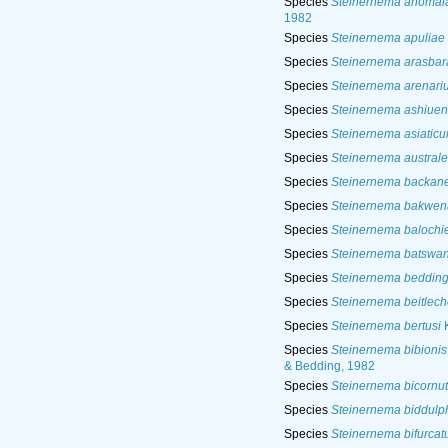
Species
Steinernema anomal
1982
Species
Steinernema apuliae
Species
Steinernema arasba
Species
Steinernema arenari
Species
Steinernema ashiue
Species
Steinernema asiatic
Species
Steinernema australe
Species
Steinernema backan
Species
Steinernema bakwen
Species
Steinernema balochi
Species
Steinernema batswa
Species
Steinernema bedding
Species
Steinernema beitlec
Species
Steinernema bertusi
K
Species
Steinernema bibionis
& Bedding, 1982
Species
Steinernema bicornu
Species
Steinernema biddulp
Species
Steinernema bifurca