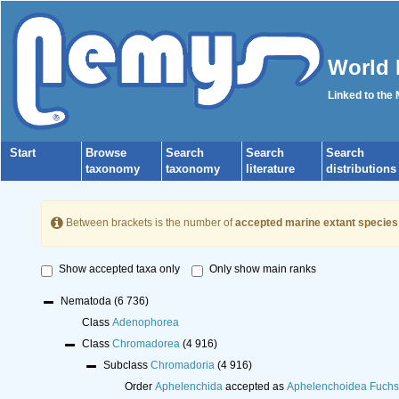
World 
Linked to the
Start
Browse
Search
Search
Search
taxonomy
taxonomy
literature
distributions
Between brackets is the number of
accepted marine extant species
Show accepted taxa only
Only show main ranks
Nematoda
(6 736)
Class
Adenophorea
Class
Chromadorea
(4 916)
Subclass
Chromadoria
(4 916)
Order
Aphelenchida
accepted as
Aphelenchoidea Fuchs