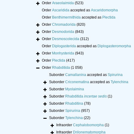
Order
Araeolaimida
(523)
Order
Ascaridida
accepted as
Ascaridomorpha
Order
Benthimermithida
accepted as
Plectida
Order
Chromadorida
(820)
Order
Desmodorida
(843)
Order
Desmoscolecida
(312)
Order
Diplogasterida
accepted as
Diplogasteromorpha
Order
Monhysterida
(943)
Order
Plectida
(417)
Order
Rhabditida
(1 058)
Suborder
Camallanina
accepted as
Spirurina
Suborder
Criconematina
accepted as
Tylenchina
Suborder
Myolaimina
Suborder
Rhabditida
incertae sedis
(1)
Suborder
Rhabditina
(78)
Suborder
Spirurina
(957)
Suborder
Tylenchina
(22)
Infraorder
Cephalobomorpha
(1)
Infraorder
Drilonematomorpha