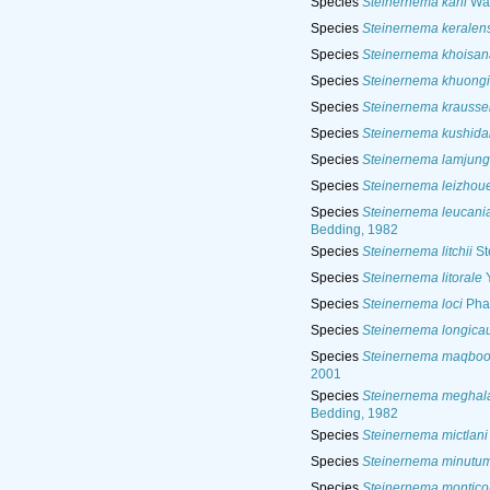
Species
Steinernema karii
Wat
Species
Steinernema keralen
Species
Steinernema khoisa
Species
Steinernema khuongi
Species
Steinernema krausse
Species
Steinernema kushida
Species
Steinernema lamjun
Species
Steinernema leizhou
Species
Steinernema leucani
Bedding, 1982
Species
Steinernema litchii
St
Species
Steinernema litorale
Y
Species
Steinernema loci
Pha
Species
Steinernema longic
Species
Steinernema maqboo
2001
Species
Steinernema meghal
Bedding, 1982
Species
Steinernema mictlani
Species
Steinernema minutu
Species
Steinernema montico