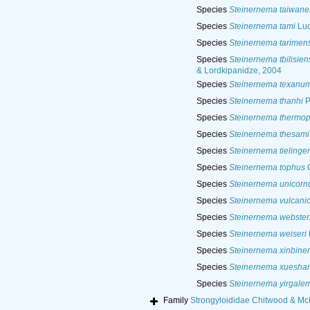
Species
Steinernema taiwane
Species
Steinernema tami
Luc
Species
Steinernema tarimen
Species
Steinernema tbilisien
& Lordkipanidze, 2004
Species
Steinernema texanu
Species
Steinernema thanhi
P
Species
Steinernema thermop
Species
Steinernema thesami
Species
Steinernema tielinge
Species
Steinernema tophus
Ç
Species
Steinernema unicor
Species
Steinernema vulcani
Species
Steinernema webster
Species
Steinernema weiseri
Species
Steinernema xinbine
Species
Steinernema xuesha
Species
Steinernema yirgale
Family
Strongyloididae Chitwood & Mc