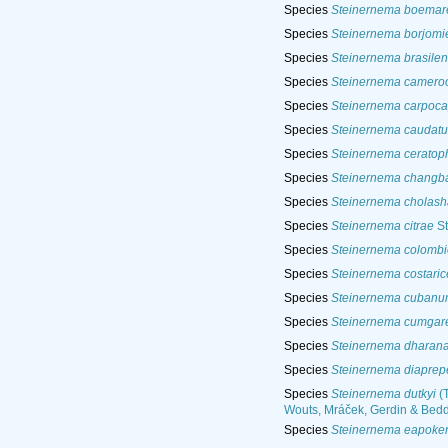
Species
Steinernema boemar
Species
Steinernema borjomi
Species
Steinernema brasile
Species
Steinernema camero
Species
Steinernema carpoc
Species
Steinernema caudat
Species
Steinernema cerato
Species
Steinernema changb
Species
Steinernema cholas
Species
Steinernema citrae
St
Species
Steinernema colomb
Species
Steinernema costari
Species
Steinernema cubanu
Species
Steinernema cumgar
Species
Steinernema dharana
Species
Steinernema diaprep
Species
Steinernema dutkyi
(T
Wouts, Mráček, Gerdin & Bedd
Species
Steinernema eapoke